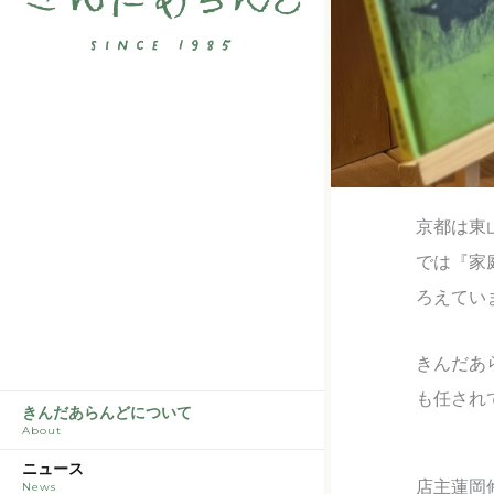
京都は東
では『家
ろえてい
きんだあ
も任され
きんだあらんどについて
About
ニュース
店主蓮岡
News