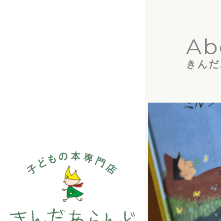
内
容
Ab
を
ス
きんだ
キ
ッ
プ