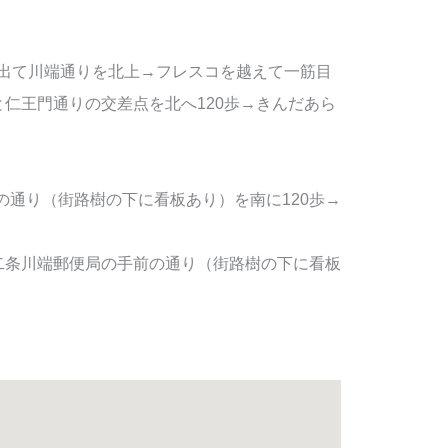
）を出て川端通りを北上→フレスコを越えて一筋目
と仁王門通りの交差点を北へ120歩→きんだあら
通り（街路樹の下に看板あり）を南に120歩→
二条川端郵便局の手前の通り（街路樹の下に看板