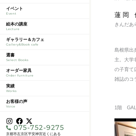
イベント
蓮岡 
Event
絵本の講座
きんだあ
Lecture
ギャラリー＆カフェ
Gallery&Book cafe
島根県出
選書
主。大学
Select Books
の子育て
オーダー家具
Order furniture
雑誌のコ
実績
Works
お客様の声
Voice
1階 GAL
075-752-9275
京都市左京区平安神宮近くにある