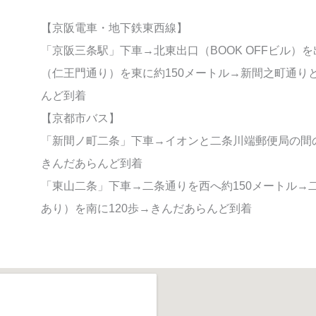
【京阪電車・地下鉄東西線】
「京阪三条駅」下車→北東出口（BOOK OFFビル
（仁王門通り）を東に約150メートル→新間之町通り
んど到着
【京都市バス】
「新間ノ町二条」下車→イオンと二条川端郵便局の間の
きんだあらんど到着
「東山二条」下車→二条通りを西へ約150メートル→
あり）を南に120歩→きんだあらんど到着