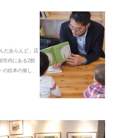
きんだあらんど」店
都市内にある2館
トの絵本の催し、