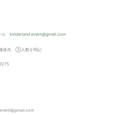
メール
kinderland.event@gmail.com
②連絡先
➂
人数を明記
9275
.event@gmail.com