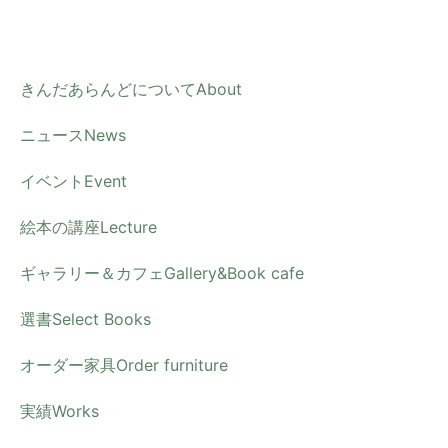
内
容
を
きんだあらんどについて
About
ス
ニュース
News
キ
ッ
イベント
Event
プ
絵本の講座
Lecture
ギャラリー＆カフェ
Gallery&Book cafe
選書
Select Books
オーダー家具
Order furniture
実績
Works