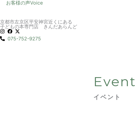
お客様の声
Voice
京都市左京区平安神宮近くにある
子どもの本専門店 きんだあらんど
075-752-9275
Even
イベント