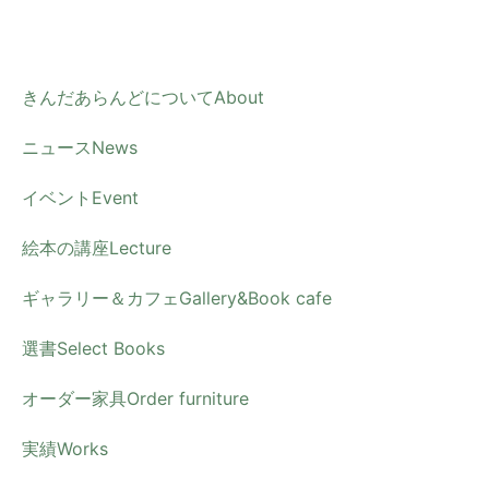
内
容
を
きんだあらんどについて
About
ス
ニュース
News
キ
ッ
イベント
Event
プ
絵本の講座
Lecture
ギャラリー＆カフェ
Gallery&Book cafe
選書
Select Books
オーダー家具
Order furniture
実績
Works