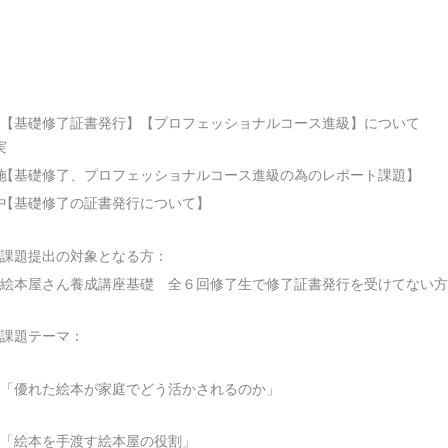
内
容
を
ス
【基礎修了証書発行】【プロフェッショナルコース進級】について
キ
実
ッ
施
【基礎修了、プロフェッショナルコース進級の為のレポート課題】
プ
中
【基礎修了の証書発行について】
課題提出の対象となる方：
絵本屋さん養成講座基礎 全６回修了生で修了証書発行を受けてない方
課題テーマ：
「優れた絵本が家庭でどう活かされるのか」
「絵本を手渡す絵本屋の役割」