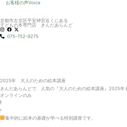
お客様の声
Voice
京都市左京区平安神宮近くにある
子どもの本専門店 きんだあらんど
075-752-9275
2025年 大人のための絵本講座
きんだあらんどで、人気の『大人のための絵本講座』2025
オンラインのみ
終
了
集中的に絵本の基礎が学べる特別講座です。