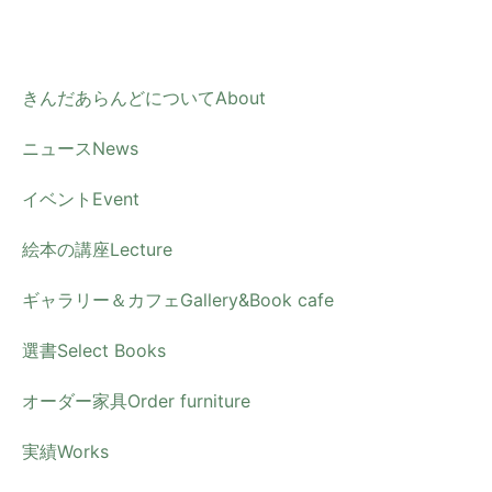
内
容
を
きんだあらんどについて
About
ス
ニュース
News
キ
ッ
イベント
Event
プ
絵本の講座
Lecture
ギャラリー＆カフェ
Gallery&Book cafe
選書
Select Books
オーダー家具
Order furniture
実績
Works