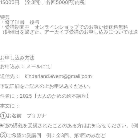
15000円 (全3回)、各回5000円)内税
特典
・修了証書 授与
・受講期間中 オンラインショップでのお買い物送料無料
（開催日を過ぎた、アーカイブ受講のお申し込みについては送
お申し込み方法
お申込み： メールにて
送信先： kinderland.event@gmail.com
下記詳細をご記入の上お申込みください。
件名に：2025【大人のための絵本講座】
本文に：
①お名前 フリガナ
※他の講義を受講されたことのある方はお知らせください。(例
③ご希望の受講回 例：全3回、第1回のみなど