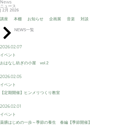
News
内
ニュース
| 2月 2026
容
講座
本棚
お知らせ
企画展
音楽
対談
を
ス
NEWS一覧
キ
ッ
2026.02.07
プ
イベント
おはなし紡ぎの小屋 vol.2
2026.02.05
イベント
【定期開催】ヒンメリつくり教室
2026.02.01
イベント
薬膳はじめの一歩～季節の養生 春編【季節開催】